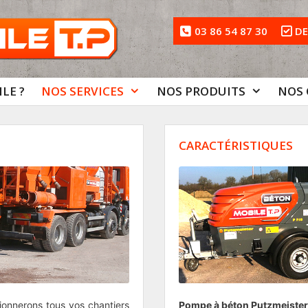
03 86 54 87 30
DE
LE ?
NOS SERVICES
NOS PRODUITS
NOS 
CARACTÉRISTIQUES
ionnerons tous vos chantiers
Pompe à béton Putzmeiste