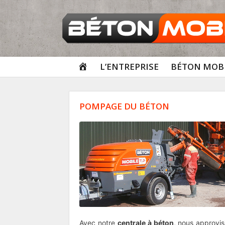
Aller
au
contenu
ACCUEIL
L’ENTREPRISE
BÉTON MOBI
POMPAGE DU BÉTON
Avec notre
centrale à béton
, nous approvis