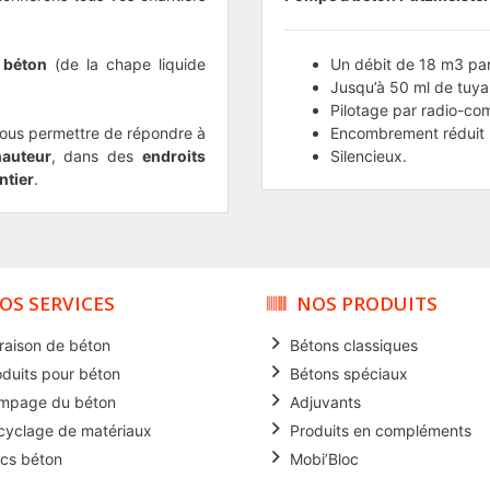
 béton
(de la chape liquide
Un débit de 18 m3 par
Jusqu’à 50 ml de tuy
Pilotage par radio-c
ous permettre de répondre à
Encombrement réduit (
auteur
, dans des
endroits
Silencieux.
ntier
.
OS SERVICES
NOS PRODUITS
vraison de béton
Bétons classiques
oduits pour béton
Bétons spéciaux
mpage du béton
Adjuvants
cyclage de matériaux
Produits en compléments
ocs béton
Mobi’Bloc