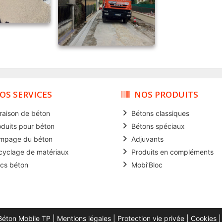
OS SERVICES
NOS PRODUITS
vraison de béton
Bétons classiques
oduits pour béton
Bétons spéciaux
mpage du béton
Adjuvants
cyclage de matériaux
Produits en compléments
ocs béton
Mobi’Bloc
Béton Mobile TP
|
Mentions légales
|
Protection vie privée
|
Cookies